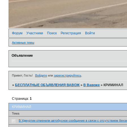
Форум
Участники
Поиск
Регистрация
Войти
Активные темы
Объявление
Привет, Гость!
Войдите
или
зарегистрируйтесь
.
»
БЕСПЛАТНЫЕ ОБЪЯВЛЕНИЯ ВАВОЖ
»
В Вавоже
»
КРИМИНАЛ
Страница:
1
КРИМИНАЛ
Тема
В Удмуртии отменили автобусное сообщение в связи с отсутствием бенз